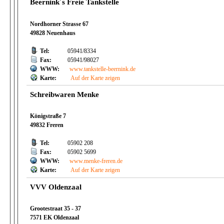
Beernink´s Freie Tankstelle
Nordhorner Strasse 67
49828 Neuenhaus
Tel:
05941/8334
Fax:
05941/98027
WWW:
www.tankstelle-beernink.de
Karte:
Auf der Karte zeigen
Schreibwaren Menke
Königstraße 7
49832 Freren
Tel:
05902 208
Fax:
05902 5699
WWW:
www.menke-freren.de
Karte:
Auf der Karte zeigen
VVV Oldenzaal
Grootestraat 35 - 37
7571 EK Oldenzaal