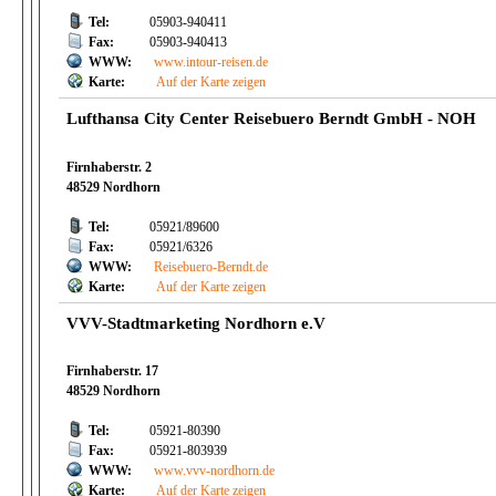
Tel:
05903-940411
Fax:
05903-940413
WWW:
www.intour-reisen.de
Karte:
Auf der Karte zeigen
Lufthansa City Center Reisebuero Berndt GmbH - NOH
Firnhaberstr. 2
48529 Nordhorn
Tel:
05921/89600
Fax:
05921/6326
WWW:
Reisebuero-Berndt.de
Karte:
Auf der Karte zeigen
VVV-Stadtmarketing Nordhorn e.V
Firnhaberstr. 17
48529 Nordhorn
Tel:
05921-80390
Fax:
05921-803939
WWW:
www.vvv-nordhorn.de
Karte:
Auf der Karte zeigen