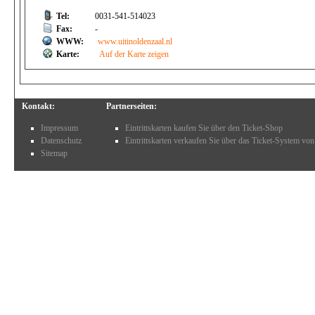
Tel:
0031-541-514023
Fax:
-
WWW:
www.uitinoldenzaal.nl
Karte:
Auf der Karte zeigen
Kontakt:
Partnerseiten:
Impressum
Eintrittskarten kaufen Sie über den Ticket-Shop
Datenschutz
Eintrittskarten verkaufen Sie über das Ticket-System von
Sitemap