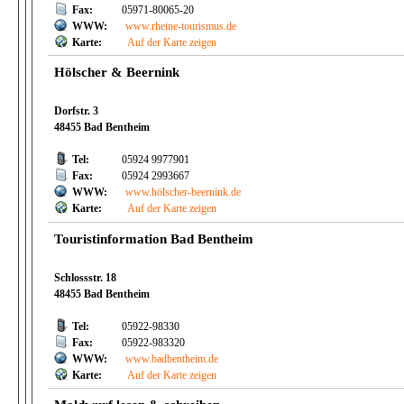
Fax:
05971-80065-20
WWW:
www.rheine-tourismus.de
Karte:
Auf der Karte zeigen
Hölscher & Beernink
Dorfstr. 3
48455 Bad Bentheim
Tel:
05924 9977901
Fax:
05924 2993667
WWW:
www.hölscher-beernink.de
Karte:
Auf der Karte zeigen
Touristinformation Bad Bentheim
Schlossstr. 18
48455 Bad Bentheim
Tel:
05922-98330
Fax:
05922-983320
WWW:
www.badbentheim.de
Karte:
Auf der Karte zeigen