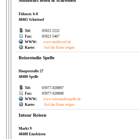
Moldwurf lesen & schreiben
Föhnstr. 6-8
48465 Schüttorf
Tel:
05923 2222
Fax:
05923 5467
WWW:
www.moldwurf.de
Karte:
Auf der Karte zeigen
Reisestudio Spelle
Hauptstraße 27
48480 Spelle
Tel:
05977-928897
Fax:
05977-928898
WWW:
www.reisestudiospelle.de
Karte:
Auf der Karte zeigen
Intour Reisen
Markt 9
48488 Emsbüren