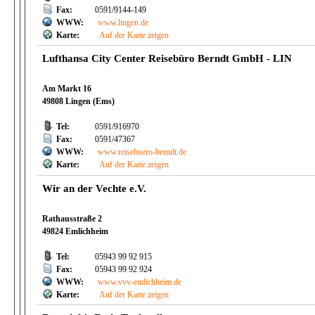
Fax:
0591/9144-149
WWW:
www.lingen.de
Karte:
Auf der Karte zeigen
Lufthansa City Center Reisebüro Berndt GmbH - LIN
Am Markt 16
49808 Lingen (Ems)
Tel:
0591/916970
Fax:
0591/47367
WWW:
www.reisebuero-berndt.de
Karte:
Auf der Karte zeigen
Wir an der Vechte e.V.
Rathausstraße 2
49824 Emlichheim
Tel:
05943 99 92 915
Fax:
05943 99 92 924
WWW:
www.vvv-emlichheim.de
Karte:
Auf der Karte zeigen