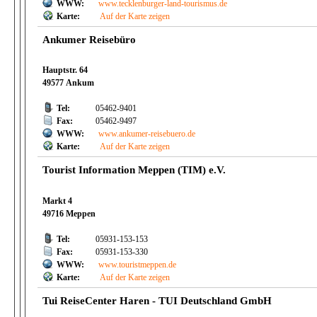
WWW:
www.tecklenburger-land-tourismus.de
Karte:
Auf der Karte zeigen
Ankumer Reisebüro
Hauptstr. 64
49577 Ankum
Tel:
05462-9401
Fax:
05462-9497
WWW:
www.ankumer-reisebuero.de
Karte:
Auf der Karte zeigen
Tourist Information Meppen (TIM) e.V.
Markt 4
49716 Meppen
Tel:
05931-153-153
Fax:
05931-153-330
WWW:
www.touristmeppen.de
Karte:
Auf der Karte zeigen
Tui ReiseCenter Haren - TUI Deutschland GmbH