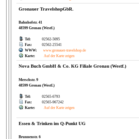
Gronauer TravelshopGbR.
Bahnhofstr. 41
48599 Gronau (Westf.)
Tel:
02562-5095
Fax:
02562-25541
WWW:
www.gronauer-travelshop.de
Karte:
Auf der Karte zeigen
Nova Buch GmbH & Co. KG Filiale Gronau (Westf.)
Merschstr. 9
48599 Gronau (Westf.)
Tel:
02565-6793
Fax:
02565-967242
Karte:
Auf der Karte zeigen
Essen & Trinken im Q-Punkt UG
Brunnenstr. 6