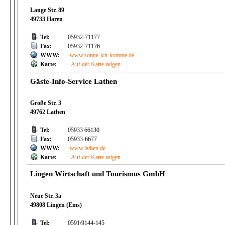
Lange Str. 89
49733 Haren
Tel:
05932-71177
Fax:
05932-71176
WWW:
www.sonne-ich-komme.de
Karte:
Auf der Karte zeigen
Gäste-Info-Service Lathen
Große Str. 3
49762 Lathen
Tel:
05933 66130
Fax:
05933-6677
WWW:
www.lathen.de
Karte:
Auf der Karte zeigen
Lingen Wirtschaft und Tourismus GmbH
Neue Str. 3a
49808 Lingen (Ems)
Tel:
0591/9144-145