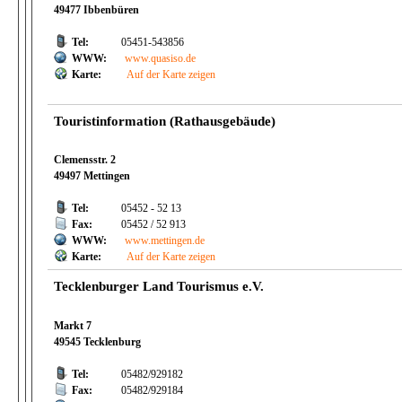
49477 Ibbenbüren
Tel:
05451-543856
WWW:
www.quasiso.de
Karte:
Auf der Karte zeigen
Touristinformation (Rathausgebäude)
Clemensstr. 2
49497 Mettingen
Tel:
05452 - 52 13
Fax:
05452 / 52 913
WWW:
www.mettingen.de
Karte:
Auf der Karte zeigen
Tecklenburger Land Tourismus e.V.
Markt 7
49545 Tecklenburg
Tel:
05482/929182
Fax:
05482/929184