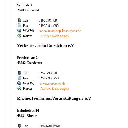
Schulstr. 1
26903 Surwold
Tel:
04965-914994
Fax:
04965-914995
WWW:
www.reiseshop-kossenjans.de
Karte:
Auf der Karte zeigen
Verkehrsverein Emsdetten e.V
Friedrichstr. 2
48282 Emsdetten
Tel:
02572-93070
Fax:
02572-930750
WWW:
www.emsdetten.de
Karte:
Auf der Karte zeigen
Rheine.Tourismus.Veranstaltungen. e.V.
Bahnhofstr. 14
48431 Rheine
Tel:
05971-80065-0