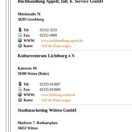
Buchhandlung Appelt, Inh. b. Service GmbH
Mittelstraße 76
58285 Gevelsberg
Tel:
02332-3233
Fax:
02332-4909
WWW:
www.buchhandlung-appelt.de
Karte:
Auf der Karte zeigen
Kulturzentrum Lichtburg e.V.
Kaiserstr. 94
58300 Wetter (Ruhr)
Tel:
02335-913667
Fax:
02335-913669
WWW:
www.lichtburg-wetter.de
Karte:
Auf der Karte zeigen
Stadtmarketing Witten GmbH
Marktstr. 7 -Rathausplatz-
58452 Witten