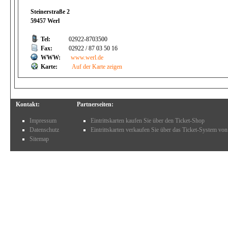
Steinerstraße 2
59457 Werl
Tel:
02922-8703500
Fax:
02922 / 87 03 50 16
WWW:
www.werl.de
Karte:
Auf der Karte zeigen
Kontakt:
Partnerseiten:
Impressum
Eintrittskarten kaufen Sie über den Ticket-Shop
Datenschutz
Eintrittskarten verkaufen Sie über das Ticket-System von
Sitemap