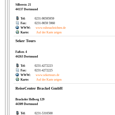
Silberstr. 21
44137 Dortmund
Tel:
0231-90595959
Fax:
0231-9059 5960
WWW:
www.ruhrnachrichten.de
Karte:
Auf der Karte zeigen
Seker Tours
Faßstr. 4
44263 Dortmund
Tel:
0231-4272223
Fax:
0231-4272225
WWW:
www.sekertours.de
Karte:
Auf der Karte zeigen
ReiseCenter Brackel GmbH
Brackeler Hellweg 129
44309 Dortmund
Tel:
0231-5310500