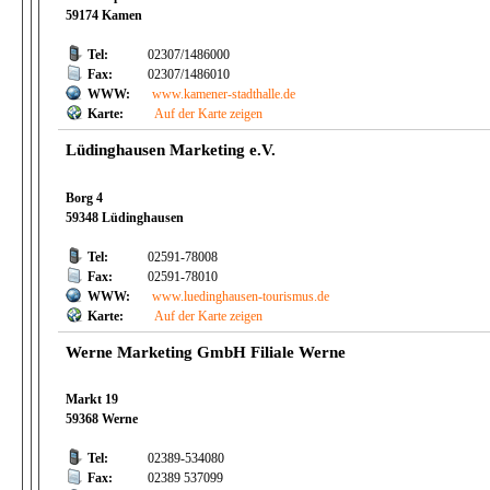
59174 Kamen
Tel:
02307/1486000
Fax:
02307/1486010
WWW:
www.kamener-stadthalle.de
Karte:
Auf der Karte zeigen
Lüdinghausen Marketing e.V.
Borg 4
59348 Lüdinghausen
Tel:
02591-78008
Fax:
02591-78010
WWW:
www.luedinghausen-tourismus.de
Karte:
Auf der Karte zeigen
Werne Marketing GmbH Filiale Werne
Markt 19
59368 Werne
Tel:
02389-534080
Fax:
02389 537099