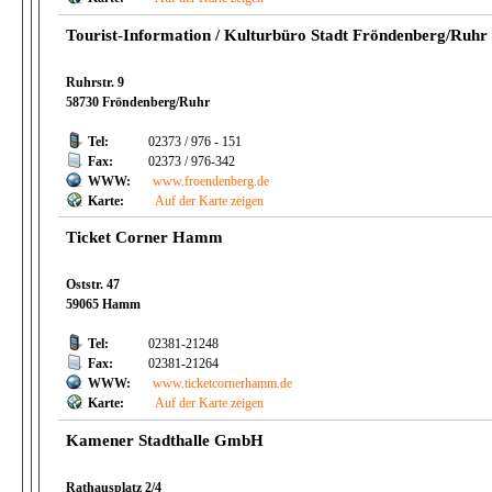
Tourist-Information / Kulturbüro Stadt Fröndenberg/Ruhr
Ruhrstr. 9
58730 Fröndenberg/Ruhr
Tel:
02373 / 976 - 151
Fax:
02373 / 976-342
WWW:
www.froendenberg.de
Karte:
Auf der Karte zeigen
Ticket Corner Hamm
Oststr. 47
59065 Hamm
Tel:
02381-21248
Fax:
02381-21264
WWW:
www.ticketcornerhamm.de
Karte:
Auf der Karte zeigen
Kamener Stadthalle GmbH
Rathausplatz 2/4