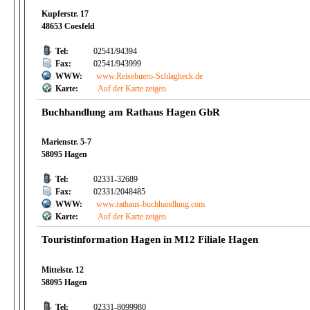
Kupferstr. 17
48653 Coesfeld
Tel:
02541/94394
Fax:
02541/943999
WWW:
www.Reisebuero-Schlagheck.de
Karte:
Auf der Karte zeigen
Buchhandlung am Rathaus Hagen GbR
Marienstr. 5-7
58095 Hagen
Tel:
02331-32689
Fax:
02331/2048485
WWW:
www.rathaus-buchhandlung.com
Karte:
Auf der Karte zeigen
Touristinformation Hagen in M12 Filiale Hagen
Mittelstr. 12
58095 Hagen
Tel:
02331-8099980