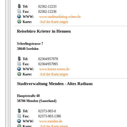
Tel:
02302-12233
Fax:
02302-12236
WWW:
www.stadtmarketing-witten.de
Karte:
Auf der Karte zeigen
Reisebüro Krieter in Hennen
Scherlingstrasse 7
58640 Iserlohn
Tel:
02304/957979
Fax:
02304/957995
WWW:
www.krieter-reisen.de
Karte:
Auf der Karte zeigen
Stadtverwaltung Menden - Altes Rathaus
Hauptstraße 48
58706 Menden (Sauerland)
Tel:
02373-903-0
Fax:
02373-903-1386
WWW:
www.menden.de
Karte:
Auf der Karte zeigen