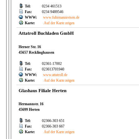
Tel:
0234 461513
Fax:
0234 9489546
WWW:
www.fuhrmannreisen.de
Karte:
Auf der Karte zeigen
Attatroll Buchladen GmbH
Herner Str. 16
45657 Recklinghausen
Tel:
02361-17002
Fax:
023613701940
WWW:
www.attatroll.de
Karte:
Auf der Karte zeigen
Glashaus Filiale Herten
Hermannstr. 16
45699 Herten
Tel:
02366-303 651
Fax:
02366-303 667
Karte:
Auf der Karte zeigen