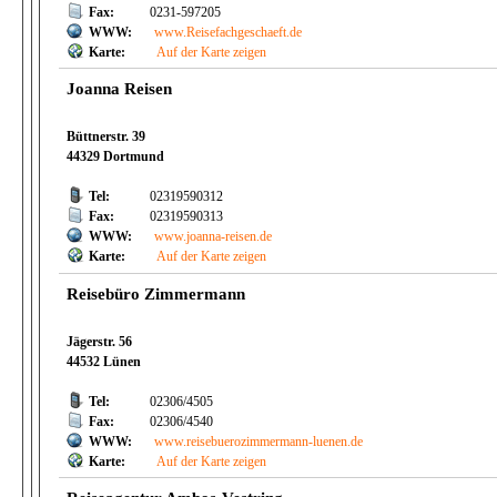
Fax:
0231-597205
WWW:
www.Reisefachgeschaeft.de
Karte:
Auf der Karte zeigen
Joanna Reisen
Büttnerstr. 39
44329 Dortmund
Tel:
02319590312
Fax:
02319590313
WWW:
www.joanna-reisen.de
Karte:
Auf der Karte zeigen
Reisebüro Zimmermann
Jägerstr. 56
44532 Lünen
Tel:
02306/4505
Fax:
02306/4540
WWW:
www.reisebuerozimmermann-luenen.de
Karte:
Auf der Karte zeigen