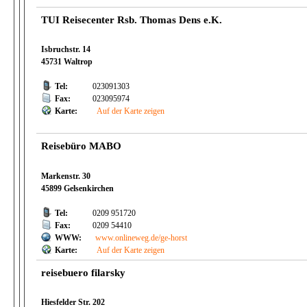
TUI Reisecenter Rsb. Thomas Dens e.K.
Isbruchstr. 14
45731 Waltrop
Tel:
023091303
Fax:
023095974
Karte:
Auf der Karte zeigen
Reisebüro MABO
Markenstr. 30
45899 Gelsenkirchen
Tel:
0209 951720
Fax:
0209 54410
WWW:
www.onlineweg.de/ge-horst
Karte:
Auf der Karte zeigen
reisebuero filarsky
Hiesfelder Str. 202