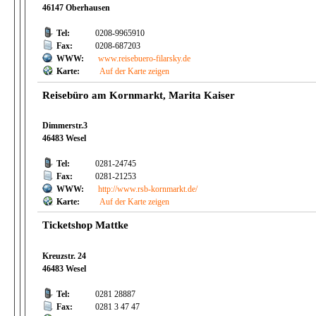
46147 Oberhausen
Tel:
0208-9965910
Fax:
0208-687203
WWW:
www.reisebuero-filarsky.de
Karte:
Auf der Karte zeigen
Reisebüro am Kornmarkt, Marita Kaiser
Dimmerstr.3
46483 Wesel
Tel:
0281-24745
Fax:
0281-21253
WWW:
http://www.rsb-kornmarkt.de/
Karte:
Auf der Karte zeigen
Ticketshop Mattke
Kreuzstr. 24
46483 Wesel
Tel:
0281 28887
Fax:
0281 3 47 47