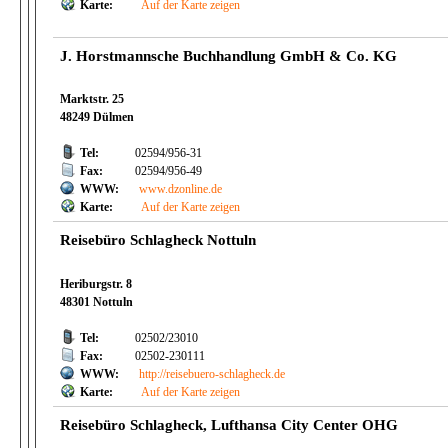
Karte:
Auf der Karte zeigen
J. Horstmannsche Buchhandlung GmbH & Co. KG
Marktstr. 25
48249 Dülmen
Tel:
02594/956-31
Fax:
02594/956-49
WWW:
www.dzonline.de
Karte:
Auf der Karte zeigen
Reisebüro Schlagheck Nottuln
Heriburgstr. 8
48301 Nottuln
Tel:
02502/23010
Fax:
02502-230111
WWW:
http://reisebuero-schlagheck.de
Karte:
Auf der Karte zeigen
Reisebüro Schlagheck, Lufthansa City Center OHG