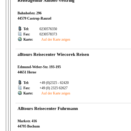
Reiseagentur Ambos-Vestring
Bahnhofstr. 296
44579 Castrop-Rauxel
Tel:
0230576350
Fax:
0230578373
Karte:
Auf der Karte zeigen
alltours Reisecenter Wiecorek Reisen
Edmund-Weber-Str. 193-195
44651 Herne
Tel:
+49 (0)2325 - 62420
Fax:
+49 (0) 2325 62627
Karte:
Auf der Karte zeigen
Alltours Reisecenter Fuhrmann
Markstr. 416
44795 Bochum