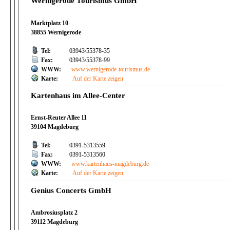
Wernigerode Tourismus GmbH
Marktplatz 10
38855 Wernigerode
Tel:
03943/55378-35
Fax:
03943/55378-99
WWW:
www.wernigerode-tourismus.de
Karte:
Auf der Karte zeigen
Kartenhaus im Allee-Center
Ernst-Reuter Allee 11
39104 Magdeburg
Tel:
0391-5313559
Fax:
0391-5313560
WWW:
www.kartenhaus-magdeburg.de
Karte:
Auf der Karte zeigen
Genius Concerts GmbH
Ambrosiusplatz 2
39112 Magdeburg