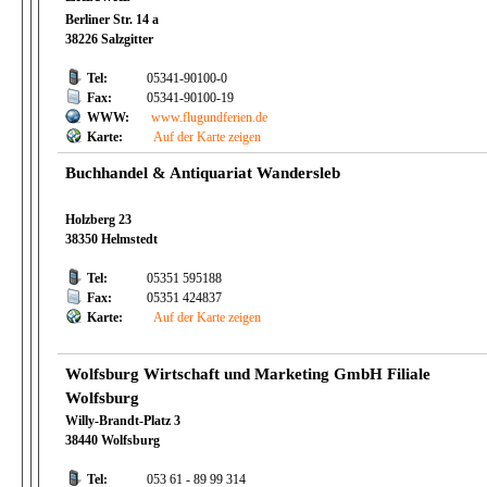
Berliner Str. 14 a
38226 Salzgitter
Tel:
05341-90100-0
Fax:
05341-90100-19
WWW:
www.flugundferien.de
Karte:
Auf der Karte zeigen
Buchhandel & Antiquariat Wandersleb
Holzberg 23
38350 Helmstedt
Tel:
05351 595188
Fax:
05351 424837
Karte:
Auf der Karte zeigen
Wolfsburg Wirtschaft und Marketing GmbH Filiale
Wolfsburg
Willy-Brandt-Platz 3
38440 Wolfsburg
Tel:
053 61 - 89 99 314