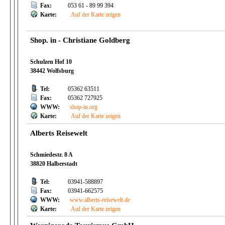
Fax:
053 61 - 89 99 394
Karte:
Auf der Karte zeigen
Shop. in - Christiane Goldberg
Schulzen Hof 10
38442 Wolfsburg
Tel:
05362 63511
Fax:
05362 727925
WWW:
shop-in.org
Karte:
Auf der Karte zeigen
Alberts Reisewelt
Schmiedestr. 8 A
38820 Halberstadt
Tel:
03941-588897
Fax:
03941-662575
WWW:
www.alberts-reisewelt.de
Karte:
Auf der Karte zeigen