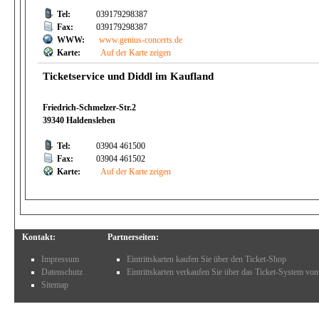
Tel:
039179298387
Fax:
039179298387
WWW:
www.genius-concerts.de
Karte:
Auf der Karte zeigen
Ticketservice und Diddl im Kaufland
Friedrich-Schmelzer-Str.2
39340 Haldensleben
Tel:
03904 461500
Fax:
03904 461502
Karte:
Auf der Karte zeigen
Kontakt:
Partnerseiten:
Impressum
Eintrittskarten kaufen Sie über den Ticket-Shop
Datenschutz
Eintrittskarten verkaufen Sie über das Ticket-System von
Sitemap