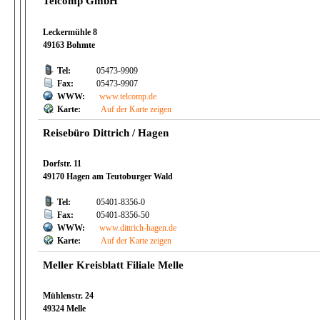
Telcomp GmbH
Leckermühle 8
49163 Bohmte
Tel:
05473-9909
Fax:
05473-9907
WWW:
www.telcomp.de
Karte:
Auf der Karte zeigen
Reisebüro Dittrich / Hagen
Dorfstr. 11
49170 Hagen am Teutoburger Wald
Tel:
05401-8356-0
Fax:
05401-8356-50
WWW:
www.dittrich-hagen.de
Karte:
Auf der Karte zeigen
Meller Kreisblatt Filiale Melle
Mühlenstr. 24
49324 Melle