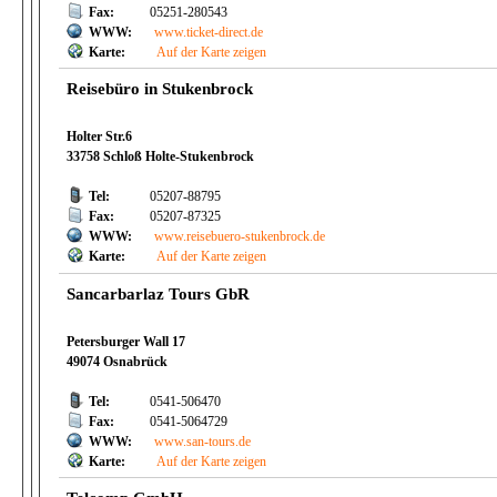
Fax:
05251-280543
WWW:
www.ticket-direct.de
Karte:
Auf der Karte zeigen
Reisebüro in Stukenbrock
Holter Str.6
33758 Schloß Holte-Stukenbrock
Tel:
05207-88795
Fax:
05207-87325
WWW:
www.reisebuero-stukenbrock.de
Karte:
Auf der Karte zeigen
Sancarbarlaz Tours GbR
Petersburger Wall 17
49074 Osnabrück
Tel:
0541-506470
Fax:
0541-5064729
WWW:
www.san-tours.de
Karte:
Auf der Karte zeigen