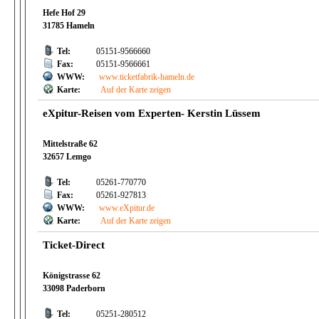
Hefe Hof 29
31785 Hameln
Tel:
05151-9566660
Fax:
05151-9566661
WWW:
www.ticketfabrik-hameln.de
Karte:
Auf der Karte zeigen
eXpitur-Reisen vom Experten- Kerstin Lüssem
Mittelstraße 62
32657 Lemgo
Tel:
05261-770770
Fax:
05261-927813
WWW:
www.eXpitur.de
Karte:
Auf der Karte zeigen
Ticket-Direct
Königstrasse 62
33098 Paderborn
Tel:
05251-280512