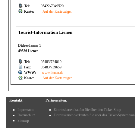
Tel:
05422-7049520
Karte:
Auf der Karte zeigen
Tourist-Information Lienen
Diekesdamm 1
49536 Lienen
Tel:
05483/724010
Fax:
05483/739659
WWW:
www.lienen.de
Karte:
Auf der Karte zeigen
Kontakt:
Partnerseiten:
Impressum
Eintrittskarten kaufen Sie über den Ticket-Shop
Datenschutz
Eintrittskarten verkaufen Sie über das Ticket-System von
Sitemap